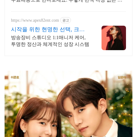
대폰케이스, 폰 본연의 컬러를 맑게 빛내보세요.
https://www.apex82ent.com
광고
시작을 위한 현명한 선택, 크리
에이터, BJ 상시 모집
방송장비 스튜디오 1:1매니저 케어,
투명한 정산과 체계적인 성장 시스템