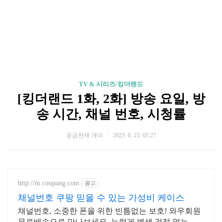
TV & 시리즈/킹더랜드
[킹더랜드 1화, 2화] 방송 요일, 방
송 시간, 채널 번호, 시청률
궁금천재 개미
2023. 6. 23. 05:27
http://m.coupang.com
광고
채널번호 쿠팡 믿을 수 있는 가성비 케이스
채널번호, 소중한 폰을 위한 빈틈없는 보호! 와우회원
무료배송으로 만나보세요. 누렇게 변색 걱정 없는 휴