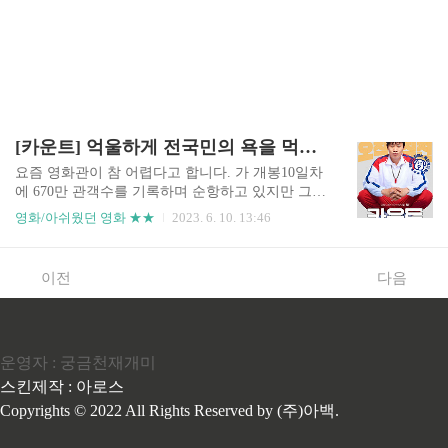
[카운트] 억울하게 전국민의 욕을 먹은 복싱선수가 살아가는 법
요즘 영화관이 참 어렵다고 합니다. 가 개봉10일차
에 670만 관객수를 기록하며 순항하고 있지만 그외
에는 모두 참담한 기록을 내고 있습니다. 기대작이
영화/아쉬웠던 영화 ★★
2023. 6. 10. 13:46
었던 도 관객수 120만을 채우지 못한 것을 보면 알
수 있죠. 오늘 소개해드릴 영화 도 손익분기점 150
만(마케팅비 포함)에 절반에도 미치지 못한 39만명
이전
다음
의 관객수를 기록했는데요. 이 영화, 조금 뻔하기는
하지만 또 아주 별로인 영화는 아닙니다. 생각할거
리가 꽤 있어요. 실화 바탕 1988년 서울 올림픽 복
싱 미들급, 한국의 박시헌 선수와 미국의 로이 존스
운영자 : 궁금천재개미
주니어 선수의 결승 경기가 열립니다. 경기가 진행
되는 동안 로이 존스 주니어는 86대 32로 상대를 압
스킨제작 : 아로스
도했음에도 불구하고, 3명의 심판 중 2명이 박시헌
Copyrights © 2022 All Rights Reserved by (주)아백.
을 승자로 선정했습니다. 이 결정은 국제적으로 큰
..