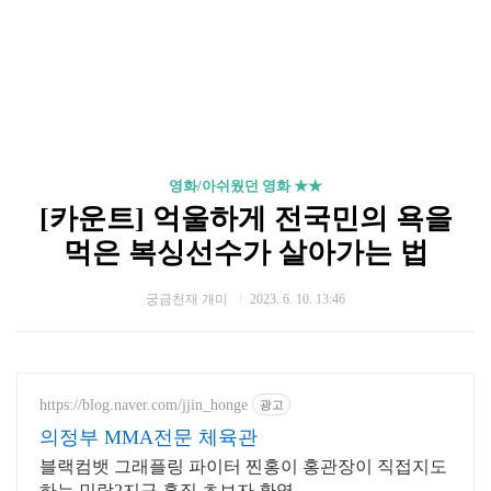
영화/아쉬웠던 영화 ★★
[카운트] 억울하게 전국민의 욕을
먹은 복싱선수가 살아가는 법
궁금천재 개미
2023. 6. 10. 13:46
https://blog.naver.com/jjin_honge
광고
의정부 MMA전문 체육관
블랙컴뱃 그래플링 파이터 찐홍이 홍관장이 직접지도
하는 민락2지구 홍짐 초보자 환영