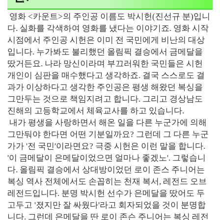
영화 <카운트>의 주인공 이름도 박시헌(진선규 분)입니
다. 실화를 각색하여 영화를 냈다는 이야기죠. 영화 시작
시점에서 주인공 시헌은 이미 전 국민에게 비난의 대상
입니다. 누가봐도 불리했던 올림픽 결승에서 금메달을
땄거든요. 나라 망신이라며 부끄러워한 국민들은 시헌
개인이 심판을 매수했다고 생각하죠. 결국 스스로도 결
과가 이상하다고 생각한 주인공은 평생 해왔던 복싱을
그만두는 것으로 책임지려고 합니다. 그리고 경상남도
진해의 고등학교에서 체육교사를 하고 있습니다.
내가 평생을 사랑하면서 해온 일을 다른 누군가에 의해
그만둬야 한다면 어떤 기분일까요? 그런데 그 다른 누군
가가 '전 국민'이라면요? 극중 시헌은 이런 말을 합니다.
'이 금메달이 은메달이었으면 얼마나 좋겠노'. 그렇습니
다. 올림픽 결승에서 상대방이었던 로이 존스 주니어는
복싱 역사 전체에서도 손꼽히는 천재 복서, 레전드 오브
레전드입니다. 분명 박시헌 선수가 은메달을 땄어도 두
고두고 '졌지만 잘 싸웠다'라고 회자되었을 것이 분명합
니다. 그런데 은메달을 딴 로이 존슨 주니어는 복싱 레전