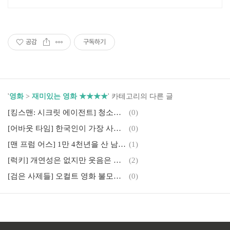
공감
구독하기
'
영화
>
재미있는 영화 ★★★★
' 카테고리의 다른 글
[킹스맨: 시크릿 에이전트] 청소년관람불가 코미디 액션의 바른 예
(0)
[어바웃 타임] 한국인이 가장 사랑한 영국 영화(feat. 로맨스+시간여행은 못참지)
(0)
[맨 프럼 어스] 1만 4천년을 산 남자의 이야기, 이것은 영화인가 소설인가
(1)
[럭키] 개연성은 없지만 웃음은 보장하는 영화(관객수 697만)
(2)
[검은 사제들] 오컬트 영화 불모지였던 대한민국에서 판을 뒤집은 오컬트 상업영화(feat. 강동원의 반짝임)
(0)