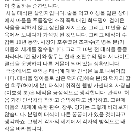
이 충돌하는 순간입니다.
사실 태식은 살인자입니다. 술을 먹고 이성을 잃은 상태
에서 마을을 주름잡던 조직 폭력배인 최도필이 걸어온
싸움을 피하지 않고 살인을 저지르죠. 그리고 10년을 감
옥에서 보내다가 가석방 된 것입니다. 그리고 태식이 수
감된 10년 동안, 사창가 포주였던 조판수(김병옥 분)가
어둠의 세계를 접수합니다. 그리고 10년 전 태식을 졸졸
따라다니던 양기와 창무는 현재 조판수의 밑에서 나이트
클럽을 운영하며 나름 거물이 되어 있는 상황입니다.
극중에서도 주인공 태식에 대한 인식은 둘로 나뉘어집
니다. 태식을 양아들로 삼은 덕자(김해숙 분)와 덕자의 딸
인 희주(허이재 분), 태식이 취직한 웰빙 카센터의 사장님
(이호성 분)은 태식을 긍정적으로 생각합니다. 관객이 처
음 가진 인식처럼 착하고 순박하다고 생각하죠. 그런데
어둠의 세계에 속한 판수, 창무, 양기는 그렇게 바라보지
않습니다. 분명히 태식이 다른 꿍꿍이가 있을 것이라고
생각하죠. 그렇게 각자의 세계에서 각자의 방식으로 태
식을 바라봅니다.