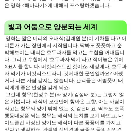
은 영화 <해바라기>에 대해서 포스팅하겠습니다.
빛과 어둠으로 양분되는 세계
영화는 짧은 머리의 오태식(김래원 분)이 기차를 타고 어
디론가 가는 장면에서 시작됩니다. 딱봐도 풋풋하고 순
박해보이는 태식은 호두과자를 먹고는 수첩을 꺼내듭니
다. 그리고 수첩에서 '호두과자 먹기'라고 적어놓은 위에
X표시를 합니다. 버킷리스트인 것이죠. 세상에나, 호두과
자 먹기가 버킷리스트라니. 갓제대한 군인일까요? 어쨌
거나 나쁜 사람 같지는 않습니다. 관객들은 어렴풋이 태
식에게 좋은 인상을 갖게 되죠.
그런데 창무(한정수 분)와 양기(김정태 분)는 그렇지 않
은 가봅니다. 태식이 오랜만에 찾아온 고향, 아는 사람이
라고는 창무와 양기 밖에 없는 것 같은데요. 딱봐도 조폭
행동대장쯤 되는 창무는 태식의 눈치를 보기 바쁘고, 나
이트클럽 사장인 양기도 태식이 다른 꿍꿍이를 가지고
있다고 생각하죠. 관객의 선입견과 극중 인물의 선입견